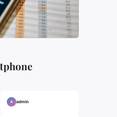
rtphone
admin
A