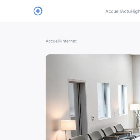
Accueil
Actu
High
Accueil
›
Internet